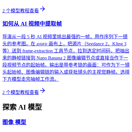
2
个模型教程
查看
如何从 AI 视频中提取帧
导演从一段 5 秒 AI 视频里挑出最强的一帧，用作序列下一镜
astorie
头的参考图。在
画布上，把源片（Seedance 2、Kling 3
等）送到 frame-extraction 工具节点，拉到选定时间码，把抽出
来的静帧链接到 Nano Banana 2 图像编辑节点或直接当作下一
段视频节点的起始帧。输出是带参考锁的画面：可作为下一镜
头起始帧、图像编辑链的输入或获批镜头的主视觉静帧。选择
下方模型走完抽帧工作流。
2
个模型教程
查看
探索 AI 模型
图像
模型