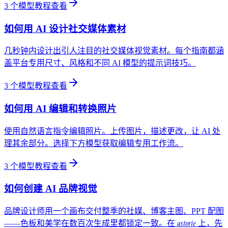
3
个模型教程
查看
如何用 AI 设计社交媒体素材
几秒钟内设计出引人注目的社交媒体视觉素材。每个指南都涵
盖平台专用尺寸、风格和不同 AI 模型的提示词技巧。
3
个模型教程
查看
如何用 AI 编辑和转换照片
使用自然语言指令编辑照片。上传图片，描述更改，让 AI 处
理其余部分。选择下方模型获取编辑专用工作流。
3
个模型教程
查看
如何创建 AI 品牌视觉
品牌设计师用一个画布交付整季的社媒、博客主图、PPT 配图
astorie
——色板和美学在数百次生成里都锁定一致。在
上，先