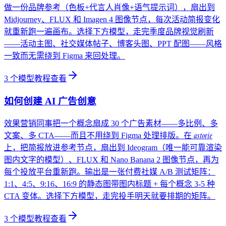
做一份品牌参考（色板+代言人肖像+语气提示词），扇出到
Midjourney、FLUX 和 Imagen 4 图像节点，每次活动简报变化
就重新跑一遍画布。选择下方模型，走完季度品牌视觉刷新
——活动主图、社交媒体帖子、博客头图、PPT 配图——风格
一致而无需绕到 Figma 来回处理。
3
个模型教程
查看
如何创建 AI 广告创意
效果营销同事把一个概念扇成 30 个广告素材——多比例、多
astorie
文案、多 CTA——而且不用绕到 Figma 处理排版。在
上，把简报放进参考节点，扇出到 Ideogram（唯一能可靠渲染
图内文字的模型）、FLUX 和 Nano Banana 2 图像节点，再为
每个投放平台重新跑。输出是一张付费社媒 A/B 测试矩阵：
1:1、4:5、9:16、16:9 的静态图带图内标题 + 每个概念 3-5 种
CTA 变体。选择下方模型，走完投手明天就要排期的矩阵。
3
个模型教程
查看