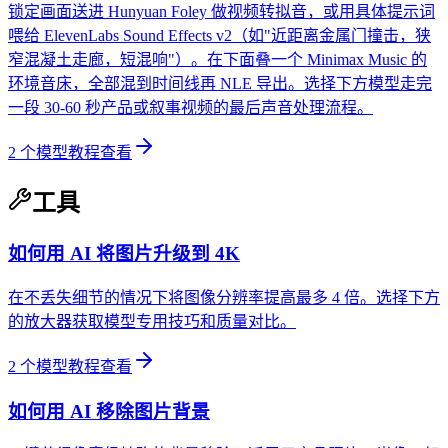
锁定画面送进 Hunyuan Foley 做视频转拟音，或用具体提示词
喂给 ElevenLabs Sound Effects v2（如"近距离金属门撞击，狭
窄混凝土走廊，短混响"）。在下面叠一个 Minimax Music 的
环境音床，全部混到时间线再 NLE 导出。选择下方模型走完
一段 30-60 秒产品或叙事视频的最后声音处理流程。
2
个模型教程
查看
工具
如何用 AI 将图片升级到 4K
在不丢失细节的情况下将图像分辨率提高最多 4 倍。选择下方
的放大器获取模型专用技巧和质量对比。
2
个模型教程
查看
如何用 AI 移除图片背景