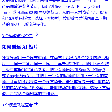
astorie
凑的细节循环。
画布把镜头清单变成一个工作流——把
产品图放进参考节点，扇出到 Seedance 2、Runway Gen4
Turbo 或 Hailuo 02 图生视频节点，从同一素材渲染 1:1、9:16
和 16:9 剪辑版本。选择下方模型，按照效果营销同事真正期
待的 SKU 上新流程操作。
3
个模型教程
查看
如何创建 AI 短片
独立导演用一个周末时间，在画布上起草 3-5 个镜头的叙事短
astorie
片——同一主角、同一世界——再去敲定剧组。使用
故
事板生成器锁定角色参考，把镜头帧扇出到 Sora 2、Kling 3
或 Google Veo 3.1，并把上一镜头的尾帧链接到下一镜头的首
帧，让剪辑读起来像一个连贯场景。最终成果是一部足够电影
感的电影节预可视化样片，能够推动制作轮立项。选择下方模
型，走完适合你剧本的工作流。
3
个模型教程
查看