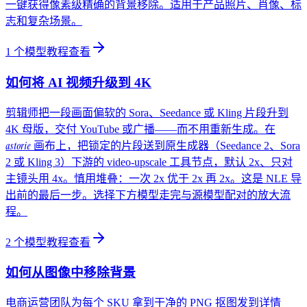
一键获得像素级精确的背景移除。适用于产品照片、肖像、标
志和复杂场景。
1
个模型教程
查看
如何将 AI 视频升级到 4K
剪辑师把一段画面偏软的 Sora、Seedance 或 Kling 片段升到
4K 母版，交付 YouTube 或广播——而不用重新生成。在
astorie
画布上，把锁定的片段送到原生成器（Seedance 2、Sora
2 或 Kling 3）下游的 video-upscale 工具节点，默认 2x、只对
主镜头用 4x。慎用堆叠：一次 2x 优于 2x 再 2x。这是 NLE 导
出前的最后一步。选择下方模型走完与源模型配对的放大流
程。
2
个模型教程
查看
如何从图像中移除背景
电商运营团队为每个 SKU 拿到干净的 PNG 抠图发到详情