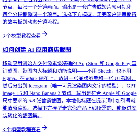
节点，每张一个分镜画面。输出是一套广告或短片预可视化，
每个分镜都像同一个项目。选择下方模型，走完客户评审期待
的故事板到动态分镜流程。
3
个模型教程
查看
如何创建 AI 应用商店截图
移动应用创始人交付像素级精确的 App Store 和 Google Play 营
销截图，带图内大标题和功能说明——不用 Sketch，也不用
astorie
Figma。在
画布上，放进一张品牌参考和一张 UI 截图，
然后扇出到 Ideogram（唯一可靠渲染图内文字的模型）、GPT
Image 1.5 和 Nano Banana 2 节点。输出是符合 Apple 和 Google
尺寸要求的 5-8 张营销截图，本地化标题在提示词中加引号就
能清晰渲染。选择下方模型走完你产品上线所需的、能促进安
装转化的截图集。
3
个模型教程
查看