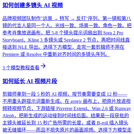
如何创建多镜头 AI 视频
品牌视频团队制作"远景 → 特写 → 反打"序列，第一镜和第八
镜的代言人是同一个人。光线一致、场景一致、角色一致。把
参考肖像放进画布，把 5-8 个镜头提示词扇出到 Sora 2 Pro
Storyboard、Kling 3 多镜头或 Seedance 2 节点，再把时间线直
接送到 NLE 导出。选择下方模型，走完一套剪辑师不用在
Premiere 或 Resolve 中重新对齐时间的多镜头序列。
3
个模型教程
查看
如何延长 AI 视频片段
剪辑师拿到一段 5 秒的 AI 视频，按节奏需要变成 12 秒——
astorie
不用重头跑提示词重新生成。在
画布上，把原片放进视
频转视频节点，下游链接 Pixverse Extend、Wan 2.6 或 Runway
Aleph，把新生成的运动接到时间线后面。结果是一段获批的
主镜头被延长到 15 秒广告所需的长度，或者 B-roll 插入镜头
被无缝循环——而且不损失原片的画面观感。选择下方模型走