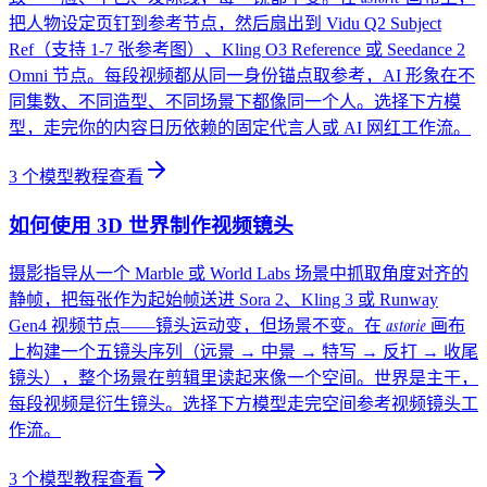
把人物设定页钉到参考节点，然后扇出到 Vidu Q2 Subject
Ref（支持 1-7 张参考图）、Kling O3 Reference 或 Seedance 2
Omni 节点。每段视频都从同一身份锚点取参考，AI 形象在不
同集数、不同造型、不同场景下都像同一个人。选择下方模
型，走完你的内容日历依赖的固定代言人或 AI 网红工作流。
3
个模型教程
查看
如何使用 3D 世界制作视频镜头
摄影指导从一个 Marble 或 World Labs 场景中抓取角度对齐的
静帧，把每张作为起始帧送进 Sora 2、Kling 3 或 Runway
astorie
Gen4 视频节点——镜头运动变，但场景不变。在
画布
上构建一个五镜头序列（远景 → 中景 → 特写 → 反打 → 收尾
镜头），整个场景在剪辑里读起来像一个空间。世界是主干，
每段视频是衍生镜头。选择下方模型走完空间参考视频镜头工
作流。
3
个模型教程
查看