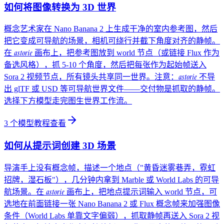
如何将图像转换为 3D 世界
概念艺术家在 Nano Banana 2 上生成干净的室内参考图，然后
把它变成可导航的场景，相机可绕行并截下角度对齐的静帧。
astorie
在
画布上，把参考图放到 world 节点（或链接 Flux 作为
备选风格），抓 5-10 个角度，然后把每张作为起始帧送入
astorie
Sora 2 视频节点，所有镜头共享同一世界。注意：
不导
出 glTF 或 USD 等可导航世界文件——交付物是抓取的静帧。
选择下方模型走完图生世界工作流。
3
个模型教程
查看
如何从提示词创建 3D 场景
导演手上没有概念帧，描述一个地点（"黄昏迷雾巷弄，霓虹
招牌，湿石板"），几分钟内拿到 Marble 或 World Labs 的可导
astorie
航场景。在
画布上，把地点提示词输入 world 节点，可
选地在前面链接一张 Nano Banana 2 或 Flux 概念帧来加强图像
条件（World Labs 单靠文字偏弱），抓取静帧再送入 Sora 2 视