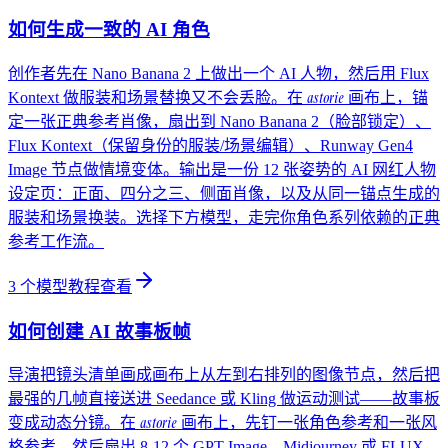
如何生成一致的 AI 角色
创作者先在 Nano Banana 2 上做出一个 AI 人物，然后用 Flux
astorie
Kontext 做服装和场景替换又不会丢脸。在
画布上，锚
定一张正典参考肖像，扇出到 Nano Banana 2（脸部锁定）、
Flux Kontext（保留身份的服装/场景编辑）、Runway Gen4
Image 节点做情境变体。输出是一份 12 张姿势的 AI 网红人物
设定页：正面、四分之三、侧面肖像，以及从同一锚点生成的
服装和场景换装。选择下方模型，走完你角色系列依赖的正典
参考工作流。
3
个模型教程
查看
如何创建 AI 故事板帧
导演把镜头清单画成画布上从左到右排列的图像节点，然后把
最强的几帧直接送进 Seedance 或 Kling 做运动测试——故事板
astorie
变成动态分镜。在
画布上，先钉一张角色参考和一张风
格参考，然后扇出 8-12 个 GPT Image、Midjourney 或 FLUX