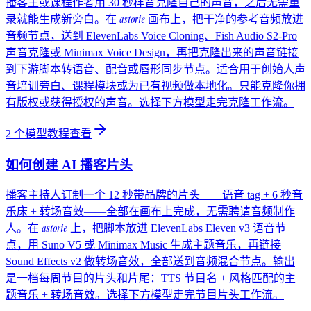
播客主或课程作者用 30 秒样音克隆自己的声音，之后无需重
astorie
录就能生成新旁白。在
画布上，把干净的参考音频放进
音频节点，送到 ElevenLabs Voice Cloning、Fish Audio S2-Pro
声音克隆或 Minimax Voice Design，再把克隆出来的声音链接
到下游脚本转语音、配音或唇形同步节点。适合用于创始人声
音培训旁白、课程模块或为已有视频做本地化。只能克隆你拥
有版权或获得授权的声音。选择下方模型走完克隆工作流。
2
个模型教程
查看
如何创建 AI 播客片头
播客主持人订制一个 12 秒带品牌的片头——语音 tag + 6 秒音
乐床 + 转场音效——全部在画布上完成，无需聘请音频制作
astorie
人。在
上，把脚本放进 ElevenLabs Eleven v3 语音节
点，用 Suno V5 或 Minimax Music 生成主题音乐，再链接
Sound Effects v2 做转场音效，全部送到音频混合节点。输出
是一档每周节目的片头和片尾：TTS 节目名 + 风格匹配的主
题音乐 + 转场音效。选择下方模型走完节目片头工作流。