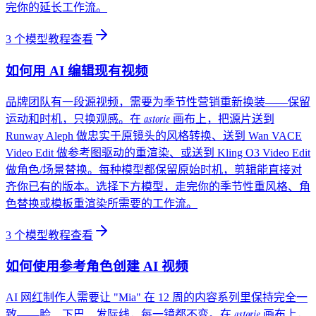
完你的延长工作流。
3
个模型教程
查看
如何用 AI 编辑现有视频
品牌团队有一段源视频，需要为季节性营销重新换装——保留
astorie
运动和时机，只换观感。在
画布上，把源片送到
Runway Aleph 做忠实于原镜头的风格转换、送到 Wan VACE
Video Edit 做参考图驱动的重渲染、或送到 Kling O3 Video Edit
做角色/场景替换。每种模型都保留原始时机，剪辑能直接对
齐你已有的版本。选择下方模型，走完你的季节性重风格、角
色替换或模板重渲染所需要的工作流。
3
个模型教程
查看
如何使用参考角色创建 AI 视频
AI 网红制作人需要让 "Mia" 在 12 周的内容系列里保持完全一
astorie
致——脸、下巴、发际线，每一镜都不变。在
画布上，