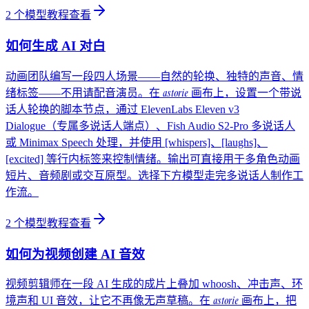
2
个模型教程
查看
如何生成 AI 对白
动画团队编写一段四人场景——自然的轮换、独特的声音、情
astorie
绪标签——不用请配音演员。在
画布上，设置一个带说
话人轮换的脚本节点，通过 ElevenLabs Eleven v3
Dialogue（专属多说话人端点）、Fish Audio S2-Pro 多说话人
或 Minimax Speech 处理，并使用 [whispers]、[laughs]、
[excited] 等行内标签来控制情绪。输出可直接用于多角色动画
短片、音频剧或交互原型。选择下方模型走完多说话人制作工
作流。
2
个模型教程
查看
如何为视频创建 AI 音效
视频剪辑师在一段 AI 生成的成片上叠加 whoosh、冲击声、环
astorie
境声和 UI 音效，让它不再像无声草稿。在
画布上，把