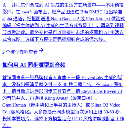
页，并把它们合成到 AI 生成的生活方式场景中——不用请摄
astorie
影师。在
画布上，把产品图通过 Bria RMBG 抠出精准
alpha 通道，把抠图送进 Nano Banana 2 或 Flux Kontext 做链式
编辑（把主体放到 AI 生成的生活方式背景上），再送到视频
节点做动效。最终交付是可以直接挂市场的抠图和 AI 生活方
式合成图。选择下方模型走完抠图到合成的流水线。
2
个模型教程
查看
如何用 AI 同步嘴型到音频
营销同事拿一张品牌代言人肖像 + 一段 ElevenLabs 生成的脚
astorie
本，没有出镜演员就交付一支 30 秒口播广告。在
画布
上，把肖像送进唇形同步工具节点，把 ElevenLabs Eleven v3
的音轨并入，再选择 Kling Avatar（紧凑口播）、
OmniHuman（带手势和上半身的主持人）或 Kling O3 Video
Edit 做风格化。大多数唇形同步模型每次调用上限 30-60 秒，
长脚本要切片。选择下方模型走完 UGC 风格讲解或配音工作
流。