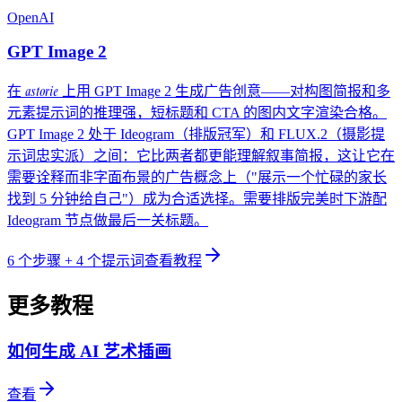
OpenAI
GPT Image 2
astorie
在
上用 GPT Image 2 生成广告创意——对构图简报和多
元素提示词的推理强，短标题和 CTA 的图内文字渲染合格。
GPT Image 2 处于 Ideogram（排版冠军）和 FLUX.2（摄影提
示词忠实派）之间：它比两者都更能理解叙事简报，这让它在
需要诠释而非字面布景的广告概念上（"展示一个忙碌的家长
找到 5 分钟给自己"）成为合适选择。需要排版完美时下游配
Ideogram 节点做最后一关标题。
6
个步骤
+ 4 个提示词
查看教程
更多教程
如何生成 AI 艺术插画
查看