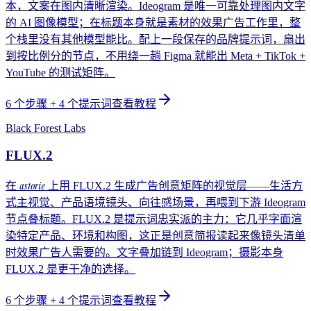
本，文案在图内清晰渲染。Ideogram 是唯一可靠处理图内文字
的 AI 图像模型；在标题本身就是素材的效果广告工作里，整
个栈里没有其他模型能比。配上一段保存的品牌提示词，扇出
到按比例分的节点，不用绕一趟 Figma 就能出 Meta + TikTok +
YouTube 的测试矩阵。
6
个步骤
+ 4 个提示词
查看教程
Black Forest Labs
FLUX.2
astorie
在
上用 FLUX.2 生成广告创意矩阵的视觉层——生活方
式主视觉、产品语境镜头、向往感场景，再喂到下游 Ideogram
节点叠标题。FLUX.2 是提示词忠实派的主力：它几乎字面渲
染特定产品、环境和构图，这正是创意简报读起来像镜头清单
时效果广告人需要的。文字叠加链到 Ideogram；摄影本身
FLUX.2 是更干净的选择。
6
个步骤
+ 4 个提示词
查看教程