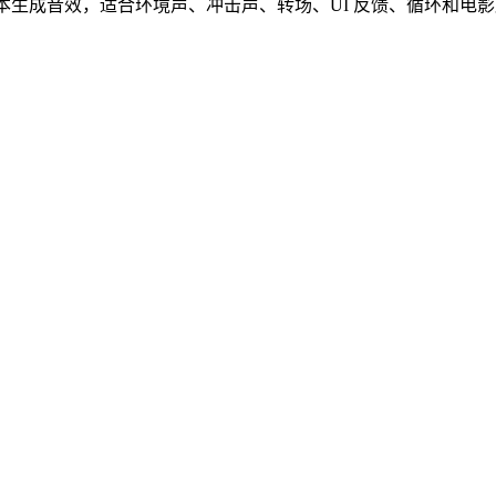
ound_v2 文本生成音效，适合环境声、冲击声、转场、UI 反馈、循环和电