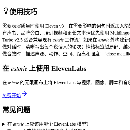
使用技巧
需要表演质量时使用 Eleven v3：在需要影响的词句附近加入简短标签，例如 [w
有声书、品牌旁白、培训视频和更长文本请优先使用 Multilingu
astorie
astorie
Turbo v2.5 适合兼容现有
工作流；如果在
外构建新的
做对话时，清晰写出每个说话人的轮次；情绪标签越局部、越
做音效时，描述声源、动作、空间、距离和强度："close metallic door slam in
astorie
在
上使用
ElevenLabs
astorie
在
的无限画布上将
ElevenLabs
与视频、图像、脚本和音乐
免费开始
常见问题
astorie
在
上应该用哪个 ElevenLabs 模型？