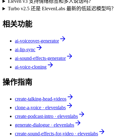
Eleven v3 支持情绪标签和多人说话吗？
Turbo v2.5 还是 ElevenLabs 最新的低延迟模型吗？
相关功能
ai-voiceover-generator
ai-lip-sync
ai-sound-effects-generator
ai-voice-cloning
操作指南
create-talking-head-videos
clone-a-voice · elevenlabs
create-podcast-intro · elevenlabs
generate-dialogue · elevenlabs
create-sound-effects-for-video · elevenlabs