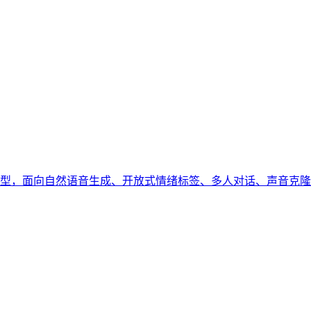
高表现力文字转语音模型，面向自然语音生成、开放式情绪标签、多人对话、声音克