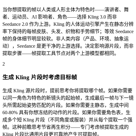
当你想提取的帧以人类或人形主体为特色时——演讲者、舞
者、运动员、AI 影响者、角色——选择 Kling 3.0 而非
Seedance 2.0 作为上游。Kling 的人体运动引擎产生在静态分辨
率下保持的每帧皮肤、头发、织物和手势细节；等效 Seedance
帧的身体细节明显较软。非人类内容（产品、环境、抽象运
动），Seedance 是更干净的上游选择。决定影响源片段，而非
提取步骤——帧提取工具节点对两个上游模型都相同。
2
生成 Kling 片段时考虑目标帧
生成 Kling 源片段时，提前思考你将提取哪个帧。如果你需要
以同一角色为特色的新镜头的起始帧，生成最后一帧与下一镜
头所需起始姿势匹配的片段。如果你需要主静态，生成中间
60-80% 具有你想冻结的动作的片段。如果你需要角色表，生
成多个短 Kling 片段（不同角度或服装）并从每个提取一个强
帧。这种前瞻思考节省再生积分——专门考虑帧提取生成的
Kling 片段比通用片段更可靠地产生可提取帧。