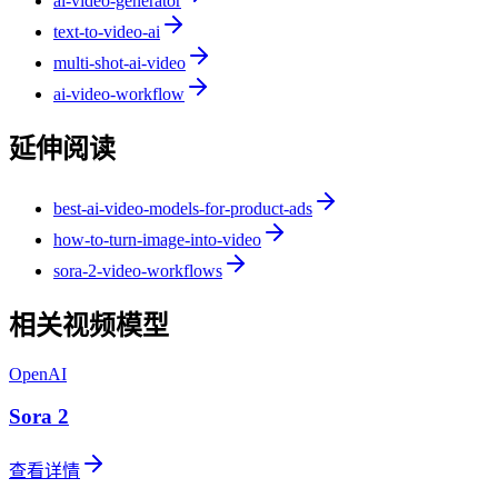
ai-video-generator
text-to-video-ai
multi-shot-ai-video
ai-video-workflow
延伸阅读
best-ai-video-models-for-product-ads
how-to-turn-image-into-video
sora-2-video-workflows
相关视频模型
OpenAI
Sora 2
查看详情