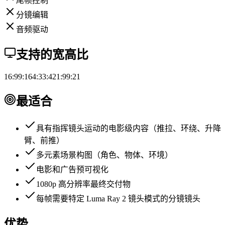
尾帧控制
分镜编辑
音频驱动
支持的宽高比
16:9
9:16
4:3
3:4
21:9
9:21
最适合
具有指挥镜头运动的电影级内容（推拉、环绕、升降
臂、前推）
多元素场景构图（角色、物体、环境）
电影和广告预可视化
1080p 高分辨率最终交付物
每帧需要特定 Luma Ray 2 镜头模式的分镜镜头
优势