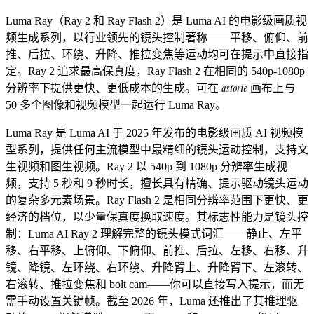
Luma Ray（Ray 2 和 Ray Flash 2）是 Luma AI 的电影级画质视
频生成系列，以行业领先的镜头控制著称——平移、俯仰、前
推、后拉、环绕、升降、推拉变焦等运动均可在提示中直接指
定。Ray 2 追求最高保真度，Ray Flash 2 在相同的 540p-1080p
astorie
分辨率下提供更快、更低成本的生成。可在
画布上与
50 多个图像和视频模型一起运行 Luma Ray。
Luma Ray 是 Luma AI 于 2025 年发布的电影级画质 AI 视频模
型系列，提供任何主流模型中最精细的镜头运动控制，支持文
生视频和图生视频。Ray 2 以 540p 到 1080p 分辨率生成视
频，支持 5 秒和 9 秒时长，擅长具有精确、提示驱动镜头运动
的复杂多元素场景。Ray Flash 2 是相同分辨率范围下更快、更
经济的档位，以少量保真度换取速度。其标志性能力是镜头控
制：Luma AI Ray 2 理解完整的镜头模式词汇——静止、左平
移、右平移、上俯仰、下俯仰、前推、后拉、左移、右移、升
镜、降镜、左环绕、右环绕、升降臂上、升降臂下、左滚转、
右滚转、推拉变焦和 bolt cam——你可以直接写入提示，而无
需手动设置关键帧。截至 2026 年，Luma 还推出了其推理驱