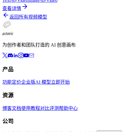
Text-to-Video
Image-to-Video
查看详情
返回所有视频模型
astorie
为创作者和团队打造的 AI 创意画布
产品
功能
定价
企业版
AI 模型
立即开始
资源
博客
文档
使用教程
对比评测
帮助中心
公司