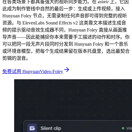
astorie
在各类场景下都具备强大的视听同步能力。在
上，它因
此成为制作管线中自然的最后一步：生成或上传视频，接入
Hunyuan Foley 节点，无需录制任何声音即可得到完整的视听
资源。与 ElevenLabs Sound Effects v2 这类靠文本描述生成音
频的提示驱动音效生成器不同，Hunyuan Foley 直接从画面推
导声音——因此能捕捉你本来需要手工描述的动作和时序。你
可以把同一段无声片段同时分发到 Hunyuan Foley 和一个音乐
或环境音模型，把每个生成结果留在版本托盘里，选出最契合
剪辑的混音。
免费试用 HunyuanVideo-Foley