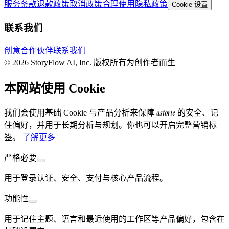
服务条款
退款政策
取消政策
合理使用
隐私政策
Cookie 设置
联系我们
创意合作伙伴
联系我们
© 2026 StoryFlow AI, Inc. 版权所有
为创作者而生
本网站使用 Cookie
astorie
我们会使用基础 Cookie 与产品分析来保障
的安全、记
住偏好，并用于长期分析与规划。你也可以开启完整营销标
签。
了解更多
严格必要
用于登录认证、安全、支付与核心产品流程。
功能性
用于记住主题、语言和最近使用的工作区等产品偏好，包含在