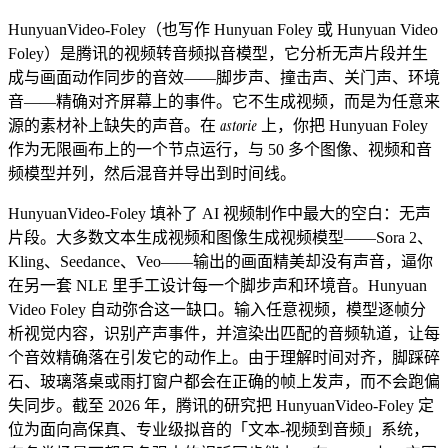
HunyuanVideo-Foley（也写作 Hunyuan Foley 或 Hunyuan Video
Foley）是腾讯的视频转音频拟音模型，它分析无声片段并生
成与画面动作同步的音效——脚步声、撞击声、关门声、环境
音——精确对齐屏幕上的事件。它不生成视频，而是为任意来
astorie
源的素材补上缺失的声音。在
上，你把 Hunyuan Foley
作为无限画布上的一个节点运行，与 50 多个图像、视频和音
频模型并列，然后混音并导出到时间线。
HunyuanVideo-Foley 填补了 AI 视频制作中最大的空白：无声
片段。大多数文本生成视频和图像生成视频模型——Sora 2、
Kling、Seedance、Veo——输出的画面精美却没有声音，逼你
在另一套 NLE 里手工设计每一个脚步声和环境音。Hunyuan
Video Foley 自动弥合这一缺口。输入任意视频，模型逐帧分
析视觉内容，识别产声事件，并渲染出匹配的音频轨道，让每
个音效精确落在引发它的动作上。由于理解时间对齐，脚踩碎
石、玻璃落桌或雨打窗户都会在正确的帧上发声，而不会跑偏
失同步。截至 2026 年，腾讯的研究把 HunyuanVideo-Foley 定
位为面向高保真、专业级拟音的「文本-视频到音频」系统，