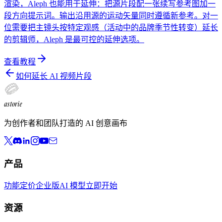
渲染，Aleph 也能用于延伸：把源片段配一张续写参考图加一
段方向提示词。输出沿用源的运动矢量同时遵循新参考。对一
位需要把主镜头按特定观感（活动中的品牌季节性转变）延长
的剪辑师，Aleph 是最可控的延伸选项。
查看教程
如何延长 AI 视频片段
astorie
为创作者和团队打造的 AI 创意画布
产品
功能
定价
企业版
AI 模型
立即开始
资源