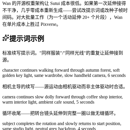
Wan 的开源权重架构让 Sutui 成本很低。如果第一次延伸接得
不干净，几乎零成本重新生成——尝试改提示词或改种子帧时
间码。对大批量工作（为一个活动延伸 20+ 个片段），Wan
在单片成本上胜过 Pixverse。
提示词示例
标准续写提示词。"同样服装"/"同样光线"的重复让延伸接到
源。
character continues walking forward through autumn forest, soft
golden key light, same wardrobe, slow handheld camera, 6 seconds
相机主导的续写——源运动由相机驱动而非主体驱动时合适。
camera continues slow dolly forward through coffee shop interior,
warm interior light, ambient cafe sound, 5 seconds
循环收尾——把转台镜头延伸到完整一圈以做无缝循环。
subject completes the rotation and slowly returns to start position,
same studio light, neutral grey backdrop, 4 seconds