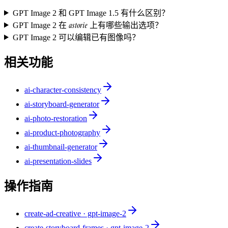
GPT Image 2 和 GPT Image 1.5 有什么区别？
astorie
GPT Image 2 在
上有哪些输出选项？
GPT Image 2 可以编辑已有图像吗？
相关功能
ai-character-consistency
ai-storyboard-generator
ai-photo-restoration
ai-product-photography
ai-thumbnail-generator
ai-presentation-slides
操作指南
create-ad-creative · gpt-image-2
create-storyboard-frames · gpt-image-2