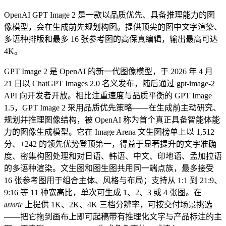
OpenAI GPT Image 2 是一款以品质优先、具备推理能力的图
像模型，会在生成前先规划构图。提供顶尖的图中文字渲染、
多语种排版和最多 16 张参考图的高保真编辑，输出最高可达
4K。
GPT Image 2 是 OpenAI 的新一代图像模型，于 2026 年 4 月
21 日以 ChatGPT Images 2.0 名义发布，随后通过 gpt-image-2
API 向开发者开放。相比注重速度与品质平衡的 GPT Image
1.5，GPT Image 2 采用品质优先策略——在生成前主动研究、
规划并推理图像结构，被 OpenAI 称为首个真正具备智能体能
力的图像生成模型。它在 Image Arena 文生图榜单上以 1,512
分、+242 的领先优势登顶第一，得益于显著提升的文字准确
度、密集构图处理和对日语、韩语、中文、印地语、孟加拉语
的多语种渲染。文生图和图生图共用同一端点族，最多接受
16 张参考图用于组合主体、风格与布局；支持从 1:1 到 21:9、
9:16 等 11 种宽高比，单次可生成 1、2、3 或 4 张图。在
astorie
上提供 1K、2K、4K 三档分辨率，可按交付场景挑选
——把它拖到画布上即可起稿带有推理化文字与产品标注的主