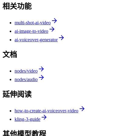
相关功能
multi-shot-ai-video
ai-image-to-video
ai-voiceover-generator
文档
nodes/video
nodes/audio
延伸阅读
how-to-create-ai-voiceover-video
kling-3-guide
其他模型教程