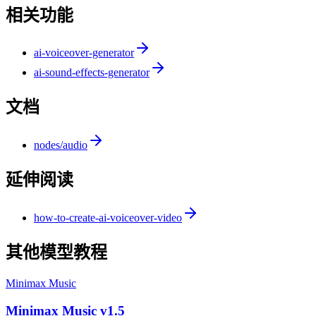
相关功能
ai-voiceover-generator
ai-sound-effects-generator
文档
nodes/audio
延伸阅读
how-to-create-ai-voiceover-video
其他模型教程
Minimax Music
Minimax Music v1.5