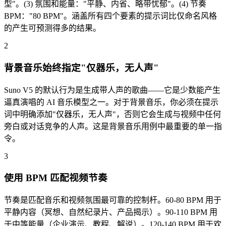
型"。(3) 氛围和能量："平静、内省、略带忧郁"。(4) 节奏
BPM："80 BPM"。涵盖所有四个要素的提示词比仅命名风格
的产生可预测得多的结果。
2
背景音乐始终指定"仅器乐，无人声"
Suno V5 的默认行为是生成带人声的歌曲——它是少数能产生
逼真演唱的 AI 音乐模型之一。对于背景音乐，你必须在提示
词中明确添加"仅器乐，无人声"，否则它会生成与视频中任何
旁白或对话竞争的人声。这是背景音乐用例中最重要的单一指
令。
3
使用 BPM 匹配视频节奏
节奏是匹配音乐和视频氛围最可靠的控制杆。60-80 BPM 用于
平静内容（冥想、自然纪录片、产品揭示）。90-110 BPM 用
于中等能量（企业演示、教程、解说）。120-140 BPM 用于欢