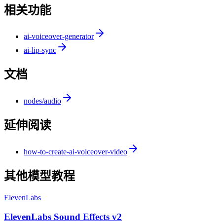
相关功能
ai-voiceover-generator
ai-lip-sync
文档
nodes/audio
延伸阅读
how-to-create-ai-voiceover-video
其他模型教程
ElevenLabs
ElevenLabs Sound Effects v2