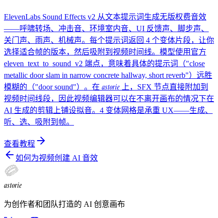
ElevenLabs Sound Effects v2 从文本提示词生成无版权费音效
——呼啸转场、冲击音、环境室内音、UI 反馈声、脚步声、
关门声、雨声、机械声。每个提示词返回 4 个变体片段，让你
选择适合帧的版本，然后吸附到视频时间线。模型使用官方
eleven_text_to_sound_v2 端点，意味着具体的提示词（"close
metallic door slam in narrow concrete hallway, short reverb"）远胜
astorie
模糊的（"door sound"）。在
上，SFX 节点直接附加到
视频时间线段，因此视频编辑器可以在不离开画布的情况下在
AI 生成的剪辑上铺设拟音。4 变体网格是承重 UX——生成、
听、选、吸附到帧。
查看教程
如何为视频创建 AI 音效
astorie
为创作者和团队打造的 AI 创意画布