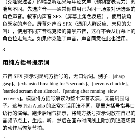
（克隆叙述者）的喘息听起来与年轻女声（预制富表现力）的
喘息不同。先选声音——通常你重用已为同一场景对话选派的
角色声音。叙事内声音 SFX（屏幕上角色反应），使用该角
色既定的声音。屏幕外声音 SFX（通用人群反应、未见的尖
叫），使用不同声音或克隆的背景声音，这样不会从屏幕上的
角色拉走焦点。如果你克隆了声音，声音同意在此也适用。
3
用纯方括号提示词
声音 SFX 提示词是纯方括号的，无口语词。例子：[sharp
gasp]、[exhausted breathing for 5 seconds]、[nervous chuckle]、
[startled scream then silence]、[panting after running, slow
recovery]。模型将方括号解读为整个声音表演，无需周围句
子。这与 Fish Audio 的正常对话用法不同，那里方括号指导口
语行的演绎。跑步后喘气提示，将纯方括号提示词放在自己的
音频节点上，生成，听，然后在画布时间线上附加到追逐场景
的动作后恢复节拍。