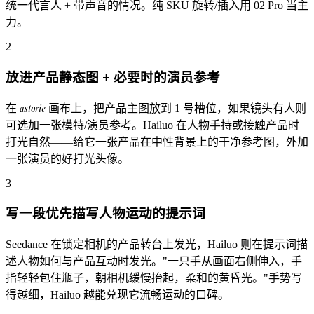
统一代言人 + 带声音的情况。纯 SKU 旋转/插入用 02 Pro 当主
力。
2
放进产品静态图 + 必要时的演员参考
astorie
在
画布上，把产品主图放到 1 号槽位，如果镜头有人则
可选加一张模特/演员参考。Hailuo 在人物手持或接触产品时
打光自然——给它一张产品在中性背景上的干净参考图，外加
一张演员的好打光头像。
3
写一段优先描写人物运动的提示词
Seedance 在锁定相机的产品转台上发光，Hailuo 则在提示词描
述人物如何与产品互动时发光。"一只手从画面右侧伸入，手
指轻轻包住瓶子，朝相机缓慢抬起，柔和的黄昏光。"手势写
得越细，Hailuo 越能兑现它流畅运动的口碑。