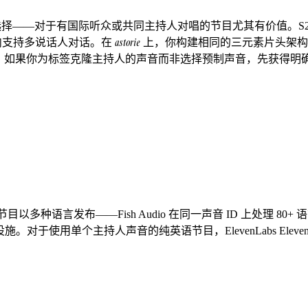
言、开源选择——对于有国际听众或共同主持人对唱的节目尤其有价值。S2
astorie
音频节点内支持多说话人对话。在
上，你构建相同的三元素片头架构
同意：如果你为标签克隆主持人的声音而非选择预制声音，先获得明确书
更合适：(1) 节目以多种语言发布——Fish Audio 在同一声音 ID 上处
。对于使用单个主持人声音的纯英语节目，ElevenLabs Ele