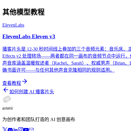
其他模型教程
ElevenLabs
ElevenLabs Eleven v3
播客片头是 12-30 秒时间线上叠加的三个音频元素：音乐床
Effects v2 处理转场——两者都在同一画布的音频节点中运
声音库涵盖温暖叙述者（Rachel、Sarah）、权威男声（Bri
确书面许可——与任何其他声音克隆相同的规则适用。
查看教程
如何创建 AI 播客片头
astorie
为创作者和团队打造的 AI 创意画布