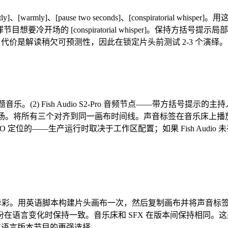
ly]、[warmly]、[pause two seconds]、[conspirator
犯罪节目想要冷开场的 [conspiratorial whisper]。保持方括
围，代价是解读稍欠可预测性，因此在锁定片头前测试 2-3 个演绎。
2) Fish Audio S2-Pro 音频节点——带方括号提示的主持人声音
场。将所有三个对齐到同一画布时间线。声音标签在音乐床上播放，S
O 定位的——生产运行时取决于工作区配置；如果 Fish Audio 未在你的
布时大放异彩。用英语脚本构建片头画布一次，然后复制画布并将声音标签脚
时保持一致。音乐床和 SFX 在版本间保持相同。这是 ElevenLa
非西方语言版本节目的更强选择。