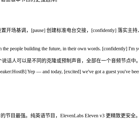
y] 设置开场基调，[pause] 创建标准电台交接，[confidently] 
 the people building the future, in their own words. [confidently] I'm y
绍。每个说话人可以是不同的克隆或预制声音，全部在一个音频节点中。Hos
ker:HostB] Yep — and today, [excited] we've got a guest you've been
的节目最强。纯英语节目，ElevenLabs Eleven v3 更精致更安全