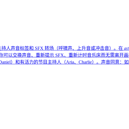
ast
、主持人声音标签和 SFX 转场（呼啸声、上升音或冲击音）。在
行，你可以交换声音、重新提示 SFX、重新计时音乐床而无需离开画布。
an、Daniel）和有活力的节目主持人（Aria、Charlie）