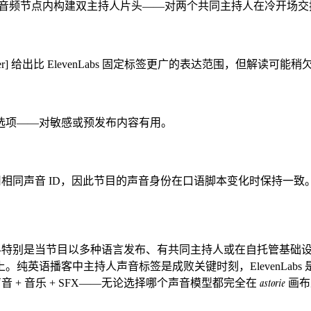
stB]）让你在单个音频节点内构建双主持人片头——对两个共同主持人在冷
orial whisper] 给出比 ElevenLabs 固定标签更广的表达范围，
选项——对敏感或预发布内容有用。
间使用相同声音 ID，因此节目的声音身份在口语脚本变化时保持一致
择——特别是当节目以多种语言发布、有共同主持人或在自托管基础设施上运行时
纯英语播客中主持人声音标签是成败关键时刻，ElevenLab
astorie
——声音 + 音乐 + SFX——无论选择哪个声音模型都完全在
画布