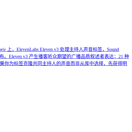
orie
上，ElevenLabs Eleven v3 处理主持人声音标签，Sound
Eleven v3 产生播客听众期望的广播品质叙述者表达；21 种
。声音同意：如果你为标签克隆共同主持人的声音而非从库中选择，先获得明