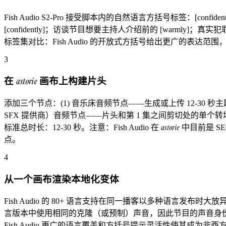
Fish Audio S2-Pro 接受脚本内的自然语言方括号标签：[confident
[confidently]；访谈节目想要主持人介绍前的 [warmly]；真实
标签集对比：Fish Audio 的开放式方括号给出更广的表达范
3
在
astorie
画布上构建片头
添加三个节点：(1) 音乐床音频节点——生成或上传 12-30 秒主题音乐。(
SFX 提供商）音频节点——片头和第 1 集之间剪切处的单个转
astorie
标准总时长：12-30 秒。注意：Fish Audio 在
中目前是 SE
点。
4
从一个画布渲染本地化变体
Fish Audio 的 80+ 语言支持在同一播客以多种语言发
言版本中使用相同的克隆（或预制）声音，因此节目的声音身份在语言变化
Fish Audio 更广的语言覆盖和方括号提示灵活性使其成为