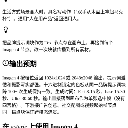
生活方式场景含人时，具名写动作（"双手从木盘上拿起马克
杯"）。通用"人在用产品"返回通用人。
把品牌提示词块作为 Text 节点存在画布上，再接到每个
Imagen 4 节点。改一次块就传播到所有素材。
输出预期
Imagen 4 按档位返回 1024x1024 或 2048x2048 输出，提示词遵
循和摄影写实都强。十六进制锁定的色板从同一品牌提示词块
跨 100+ 次生成保持一致。生成时间：Fast 8-15 秒、base 15-30
秒、Ultra 30-60 秒。输出直接落到画布作为单张选中帧（没有
四宫格）。下游接广告创意、社交配图或视频起始帧节点——
同一锚点块保证跨模态连贯。
astorie
在
上使用
Imagen 4