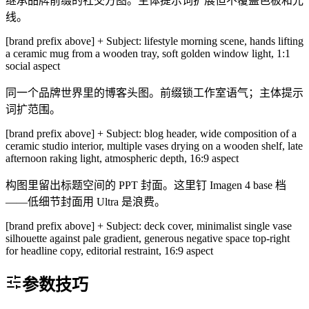
继承品牌前缀的社交方图。主体提示词扩展但不覆盖色板和光
线。
[brand prefix above] + Subject: lifestyle morning scene, hands lifting
a ceramic mug from a wooden tray, soft golden window light, 1:1
social aspect
同一个品牌世界里的博客头图。前缀锁工作室语气；主体提示
词扩范围。
[brand prefix above] + Subject: blog header, wide composition of a
ceramic studio interior, multiple vases drying on a wooden shelf, late
afternoon raking light, atmospheric depth, 16:9 aspect
构图里留出标题空间的 PPT 封面。这里钉 Imagen 4 base 档
——低细节封面用 Ultra 是浪费。
[brand prefix above] + Subject: deck cover, minimalist single vase
silhouette against pale gradient, generous negative space top-right
for headline copy, editorial restraint, 16:9 aspect
参数技巧