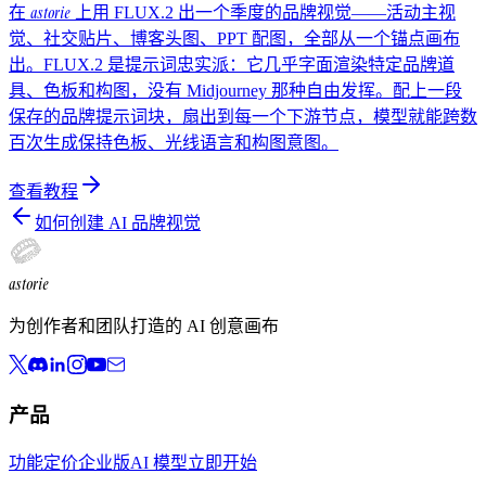
astorie
在
上用 FLUX.2 出一个季度的品牌视觉——活动主视
觉、社交贴片、博客头图、PPT 配图，全部从一个锚点画布
出。FLUX.2 是提示词忠实派：它几乎字面渲染特定品牌道
具、色板和构图，没有 Midjourney 那种自由发挥。配上一段
保存的品牌提示词块，扇出到每一个下游节点，模型就能跨数
百次生成保持色板、光线语言和构图意图。
查看教程
如何创建 AI 品牌视觉
astorie
为创作者和团队打造的 AI 创意画布
产品
功能
定价
企业版
AI 模型
立即开始