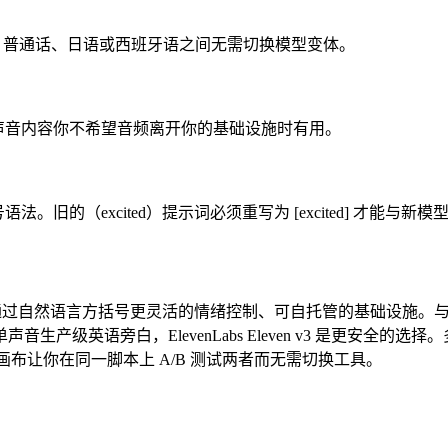
音在英语、普通话、日语或西班牙语之间无需切换模型变体。
声音内容你不希望音频离开你的基础设施时有用。
法。旧的（excited）提示词必须重写为 [excited] 才能与新
言覆盖、通过自然语言方括号更灵活的情绪控制、可自托管的基础设施。与 
产级英语旁白，ElevenLabs Eleven v3 是更安全
画布让你在同一脚本上 A/B 测试两者而无需切换工具。