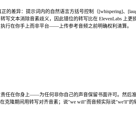
，有两个真正的差异：提示词内的自然语言方括号控制（[whispering]、[lau
 用转写文本消除音素歧义，因此错位的转写比在 ElevenLabs 
味着同意执行在你手上而非平台——上传参考音频之前明确权利清算。
源的，因此同意责任在你身上——为任何非你自己的声音保留书面许可。
udio 在克隆期间用转写对齐音素；说"we will"而音频实际说"