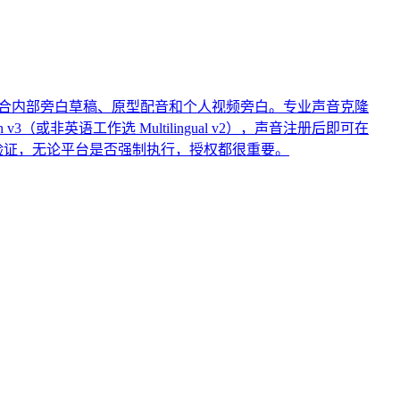
用——适合内部旁白草稿、原型配音和个人视频旁白。专业声音克隆
 v3（或非英语工作选 Multilingual v2），声音注册后即可在
声音验证，无论平台是否强制执行，授权都很重要。