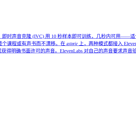
频量。即时声音克隆 (IVC) 用 10 秒样本即可训练，几秒内可
astorie
承担整个课程或有声书而不漂移。在
上，两种模式都接入 Eleven
获得明确书面许可的声音。ElevenLabs 对自己的声音要求