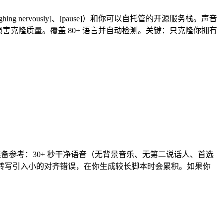
ghing nervously]、[pause]）和你可以自托管的开源服务栈。声音
上更损害克隆质量。覆盖 80+ 语言并自动检测。关键：只克隆你拥有
然后准备参考：30+ 秒干净语音（无背景音乐、无第二说话人、首选
we'll"的转写引入小的对齐错误，在你生成较长脚本时会累积。如果你